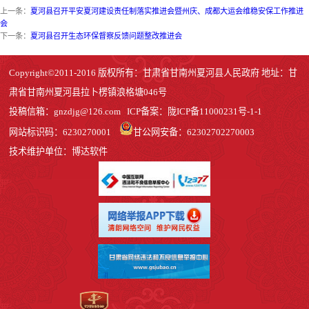
上一条：
夏河县召开平安夏河建设责任制落实推进会暨州庆、成都大运会维稳安保工作推进
会
下一条：
夏河县召开生态环保督察反馈问题整改推进会
Copyright©2011-2016 版权所有：甘肃省甘南州夏河县人民政府 地址：甘
肃省甘南州夏河县拉卜楞镇浪格塘046号
投稿信箱：
gnzdjg@126.com
ICP备案：
陇ICP备11000231号-1
-1
网站标识码：6230270001
甘公网安备：62302702270003
技术维护单位：博达软件