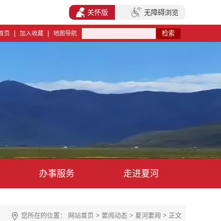
关怀版
无障碍浏览
|
|
首页
加入收藏
地图导航
办事服务
走进夏河
您所在的位置：
网站首页
>
要闻动态
>
夏河要闻
> 正文