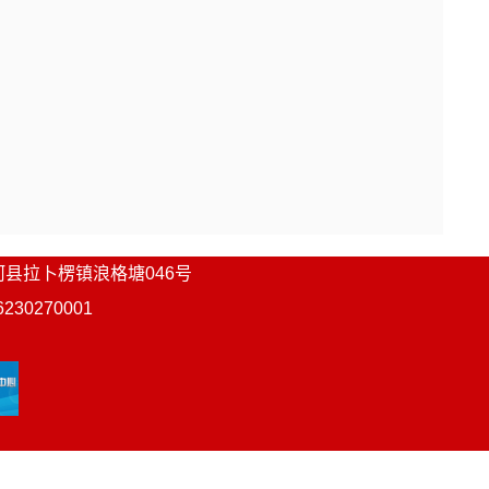
河县
拉卜楞镇浪格塘046号
0270001