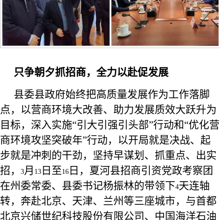
只争朝夕抓招商，全力以赴促发展
县委县政府始终把高质量发展作为工作落脚
点，以营商环境大改善、助力发展质效大跃升为
目标，深入实施“引大引强引头部”行动和“优化营
商环境攻坚突破年”行动，以开局就是决战、起
步就是冲刺的干劲，坚持早谋划、抓重点、出实
招，
月
日至
日，夏河县招商引资党政考察团
3
13
16
在州委常委、县委书记杨振林的带领下
天连轴
4
转，奔赴北京、天津、兰州等三座城市，与首都
北京兴储世纪科技股份有限公司、中国海洋石油