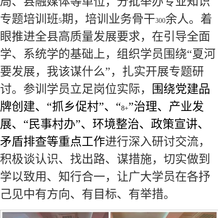
局、县融媒体等单位，分批举办专业知识
专题培训班
期，培训业务骨干
余人。
着
5
300
眼推进全县高质量发展要求，在引导全面
学、系统学的基础上，组织学员围绕“夏河
要发展，我该谋什么”，扎实开展专题研
讨。参训学员立足岗位实际，
围绕党建品
牌创建、“抓乡促村”、“
”治理、产业发
8+
展、“民事村办”、环境整治、政策宣讲、
矛盾排查等重点工作
进行深入研讨交流，
积极谈认识、找出路、谋措施，切实做到
学以致用、知行合一，让广大学员在各抒
己见中有方向、有目标、有举措。