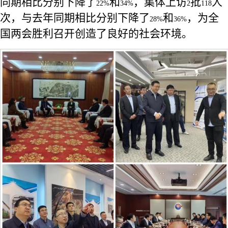
同期相比分别下降了
和
，集体上访
批
人
22%
34%
2
118
次，与去年同期相比分别下降了
和
，为全
28%
36%
国两会胜利召开创造了良好的社会环境。