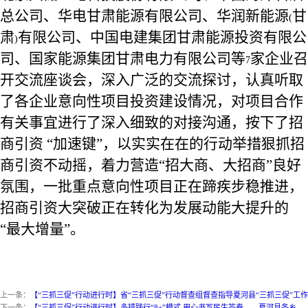
总公司、华电甘肃能源有限公司、华润新能源
甘
(
肃
有限公司、中国电建集团甘肃能源投资有限公
)
司、国家能源集团甘肃电力有限公司等
家企业召
7
开交流座谈会，深入广泛的交流探讨，认真听取
了各企业意向性项目投资建设情况，对项目合作
有关事宜进行了深入细致的对接沟通，按下了招
商引资 “加速键”，以实实在在的行动举措狠抓招
商引资不动摇，着力营造“招大商、大招商”良好
氛围，一批重点意向性项目正在蹄疾步稳推进，
招商引资大突破正在转化为发展动能大提升的
“最大增量”。
上一条：
【“三抓三促”行动进行时】省“三抓三促”行动督查组督查指导夏河县“三抓三促”工作
下一条：
【“三抓三促”行动进行时】多措践行“8+”模式 用心书写民生答卷——夏河县各乡