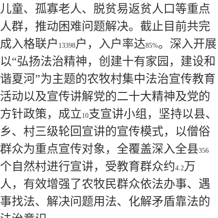
儿童、孤寡老人、脱贫易返贫人口等重点
人群，推动困难问题解决。截止目前共完
成入格联户
户，入户率达
。深入开展
13398
85%
以“弘扬法治精神，创建十有家园，建设和
谐夏河”为主题的农牧村集中法治宣传教育
活动以及宣传讲解党的二十大精神及党的
方针政策，成立
支宣讲小组，坚持以县、
10
乡、村三级轮回宣讲的宣传模式，以僧俗
群众为重点宣传对象，全覆盖深入全县
356
个自然村进行宣讲，受教育群众约
万
4.2
人，有效增强了农牧民群众依法办事、遇
事找法、解决问题用法、化解矛盾靠法的