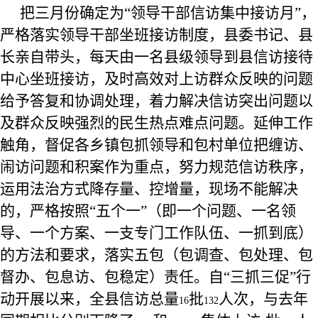
把三月份确定为“领导干部信访集中接访月”，
严格落实领导干部坐班接访制度，县委书记、县
长亲自带头，每天由一名县级领导到县信访接待
中心坐班接访，及时高效对上访群众反映的问题
给予答复和协调处理，着力解决信访突出问题以
及群众反映强烈的民生热点难点问题。延伸工作
触角，
督促各乡镇包抓领导和包村单位把缠访、
闹访问题和积案作为重点，努力规范信访秩序，
运用法治方式降存量、控增量，
现场不能解决
的，严格按照“五个一”（即一个问题、一名领
导、一个方案、一支专门工作队伍、一抓到底）
的方法和要求，落实五包（包调查、包处理、包
督办、包息访、包稳定）责任。自“三抓三促”行
动开展以来，全县信访总量
批
人次，与去年
16
132