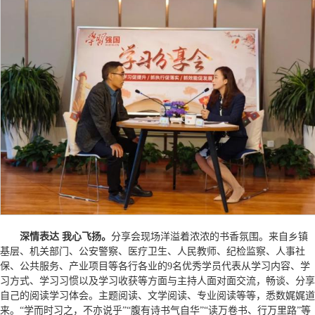
深情表达 我心飞扬。
分享会现场洋溢着浓浓的书香氛围。来自乡镇
基层、机关部门、公安警察、医疗卫生、人民教师、纪检监察、人事社
保、公共服务、产业项目等各行各业的9名优秀学员代表从学习内容、学
习方式、学习习惯以及学习收获等方面与主持人面对面交流，畅谈、分享
自己的阅读学习体会。主题阅读、文学阅读、专业阅读等等，悉数娓娓道
来。“学而时习之，不亦说乎”“腹有诗书气自华”“读万卷书、行万里路”等