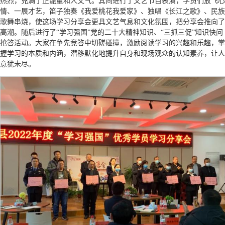
热烈，充满了正能量和人文气。其间进行了文艺节目表演，学员们放飞心
情、一展才艺，笛子独奏《我爱桃花我爱家》、独唱《长江之歌》、民族
歌舞串烧，使这场学习分享会更具文艺气息和文化氛围，把分享会推向了
高潮。随后进行了“学习强国”党的二十大精神知识、“三抓三促”知识快问
抢答活动。大家在争先竞答中切磋碰撞，激励阅读学习的兴趣和乐趣，掌
握学习的本质和内涵，潜移默化地提升自身和现场观众的认知素养，让人
意犹未尽。