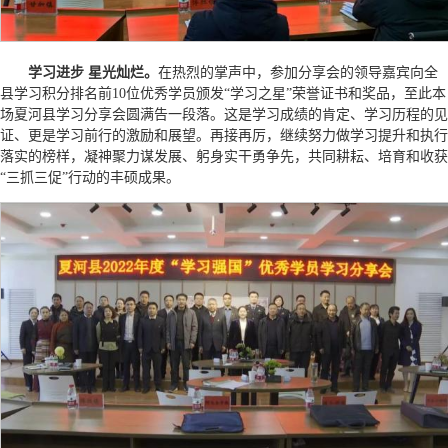
学习进步 星光灿烂。
在热烈的掌声中，参加分享会的领导嘉宾向全
县学习积分排名前10位优秀学员颁发“学习之星”荣誉证书和奖品，至此本
场夏河县学习分享会圆满告一段落。这是学习成绩的肯定、学习历程的见
证、更是学习前行的激励和展望。再接再厉，继续努力做学习提升和执行
落实的榜样，凝神聚力谋发展、躬身实干勇争先，共同耕耘、培育和收获
“三抓三促”行动的丰硕成果。