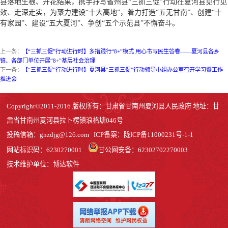
县落地生根、开花结果，携手抒写省州县“三抓三促”行动在夏河县见行见
效、走深走实，为聚力建设“十大高地”，着力打造“五无甘南”、创建“十
有家园”、建设“五大夏河”、争创“五个示范县”不懈奋斗。
上一条：
【“三抓三促”行动进行时】多措践行“8+”模式 用心书写民生答卷——夏河县各乡
镇、各部门单位开展“8+”基层社会治理
下一条：
【“三抓三促”行动进行时】夏河县“三抓三促”行动领导小组办公室召开学习暨工作
推进会
Copyright©2011-2016 版权所有：甘肃省甘南州夏河县人民政府 地址：甘
肃省甘南州夏河县拉卜楞镇浪格塘046号
投稿信箱：
gnzdjg@126.com
ICP备案：
陇ICP备11000231号-1
-1
网站标识码：6230270001
甘公网安备：62302702270003
技术维护单位：博达软件