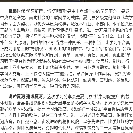
紧跟时代 学习前行。
“学习强国”是由中宣部主办的学习平台，是党
中央立足全党、面向社会的互联网学习载体。夏河县各级党组织以此次学
习分享会为契机，以优秀学员为榜样，激发本行业、本部门、本单位党员
干部的内生动力，将按照“抓学习促提升”要求，进一步开展好本系统的学
习交流活动，把学习当成一种求知的渴望，按照“干什么学什么、缺什么
补什么”的原则，把“精神补钙”当成一种责任、一种担当，让学习平台真
正成为思想上的“导航仪”、知识上的“加油站”、行动上的“指南针”。持续
发扬理论联系实际的学风和作风，真学、真懂、真信、真用，真正把“学
习强国”平台作为理论武装头脑的“掌中宝”“充电器”，使思想、能力、行
动跟上党中央要求、跟上时代前进步伐、跟上事业发展需要。紧扣“集中
学习大充电、上下联动大提升”主题活动，结合自身工作实际，发挥先锋
模范作用，深度思考、深入研讨、深化认知，勤思考、善归纳、多反思、
常总结，真正把学习当成一种日常行为习惯。
讲述夏河 建设夏河。
这次学习分享会是夏河县“抓学习促提升”的载
体创新，全县各级党组织积极开展丰富多彩的学习活动，多方调动党员干
部群众学习积极性，提高学习活跃度。积极向“学习强国”平台提供质量优
异、内容丰富的稿件，结合工作实际，进一步讲述好夏河故事，传播好夏
河声音，以自强不息、奋发进取的精神风貌，以争先进位、比学赶超的学
习品格，胸怀发展全局，勇担时代使命，深情礼赞党的二十大精神在夏河