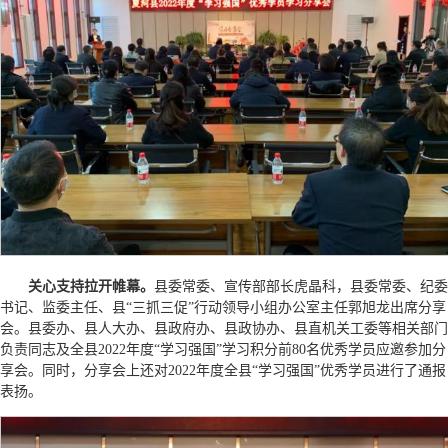
关心支持拉开帷幕。
县委常委、宣传部部长虎晶科，县委常委、纪委
书记、监委主任、县“三抓三促”行动领导小组办公室主任郭旭龙出席分享
会。县委办、县人大办、县政府办、县政协办、县直机关工委等相关部门
负责同志及全县2022年度“学习强国”学习积分前80名优秀学员应邀参加分
享会。同时，分享会上还对2022年度全县“学习强国”优秀学员进行了通报
表扬。