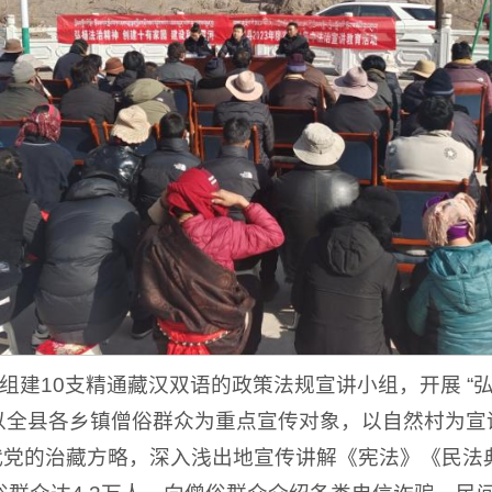
组建10支精通藏汉双语的政策法规宣讲小组，开展 
以全县各乡镇僧俗群众为重点宣传对象，以自然村为宣讲
代党的治藏方略，深入浅出地宣传讲解《宪法》《民法典