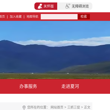
关怀版
无障碍浏览
|
|
首页
加入收藏
地图导航
办事服务
走进夏河
您所在的位置：
网站首页
>
三抓三促
> 正文