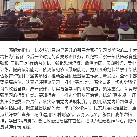
郭旭龙指出，此次培训目的是更好的引导大家把学习贯彻党的二十大
精神为当前和今后一个时期的首要政治任务，以纪检监察干部队伍教育整
顿和“三抓三促”行动为契机，强化思想淬炼、政治历练、实践锻炼、专业
训练，提高政治能力、依规依纪依法履职能力，为开展的纪检监察干部队
伍教育整顿打下坚实基础，推动全县纪检监察工作高质量发展。全体干部
要提高站位，认真抓好理论学习，打牢“基本功”。深化认识，切实增强学
习的政治自觉，严守纪律，切实增强学习的思想自觉，聚焦重点，切实增
强学习的行动自觉。要知行合一，推进全面从严治党，练就“真本领”。压
紧压实纪委监督责任，落实落细党内法规制度，用好用活党内监督体系。
要深钻细研，聚焦监督执纪问责，学好“必修课”。扎实开展政治监督，重
点抓好案件查办，精准运用“四种形态”。要身入心至，永葆自我革命精
神，学出“精气神”。要把政治过硬摆在首位，把能力过硬视作基础，把作
风过硬作为底线。