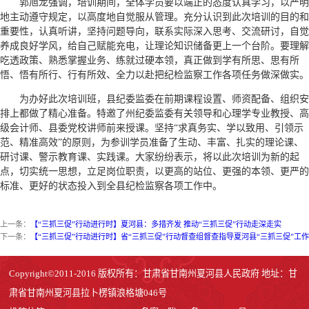
郭旭龙强调，培训期间，全体学员要以端正的态度认真学习，以严明
地主动遵守规定，以高度地自觉服从管理。充分认识到此次培训的目的和
重要性，认真听讲，坚持问题导向，联系实际深入思考、交流研讨，自觉
养成良好学风，给自己赋能充电，让理论知识储备更上一个台阶。要理解
吃透政策、熟悉掌握业务、练就过硬本领，真正做到学有所思、思有所
悟、悟有所行、行有所效、全力以赴把纪检监察工作各项任务做深做实。
为办好此次培训班，县纪委监委在前期课程设置、师资配备、组织安
排上都做了精心准备。特邀了州纪委监委有关领导和心理学专业教授、高
级会计师、县委党校讲师前来授课。坚持“求真务实、学以致用、引领示
范、精准高效”的原则，为参训学员准备了生动、丰富、扎实的理论课、
研讨课、警示教育课、实践课。大家纷纷表示，将以此次培训为新的起
点，切实统一思想，立足岗位职责，以更高的站位、更强的本领、更严的
标准、更好的状态投入到全县纪检监察各项工作中。
上一条：
【“三抓三促”行动进行时】夏河县：多措齐发 推动“三抓三促”行动走深走实
下一条：
【“三抓三促”行动进行时】省“三抓三促”行动督查组督查指导夏河县“三抓三促”工作
Copyright©2011-2016 版权所有：甘肃省甘南州夏河县人民政府 地址：甘
肃省甘南州夏河县拉卜楞镇浪格塘046号