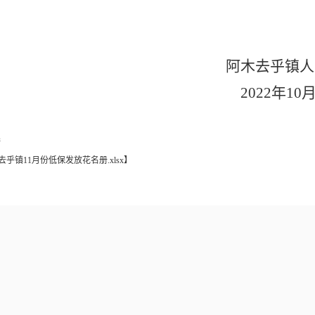
阿木去乎镇人
2022年10
接
去乎镇11月份低保发放花名册.xlsx
】