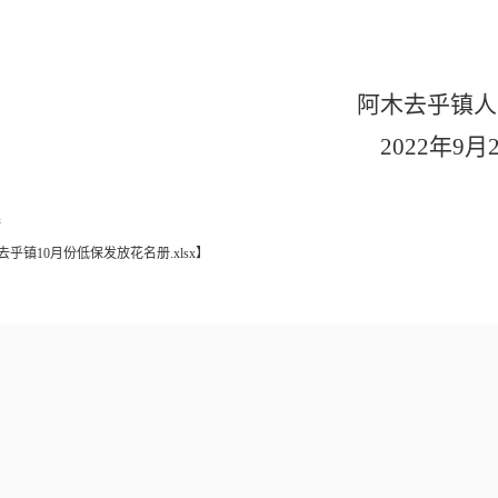
阿木去乎镇人
2022年9月
接
去乎镇10月份低保发放花名册.xlsx
】