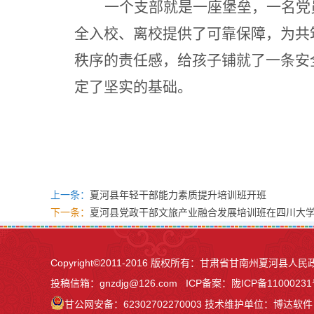
一个支部就是一座堡垒，一名党
全入校、离校提供了可靠保障，为共
秩序的责任感，给孩子铺就了一条安
定了坚实的基础。
上一条：
夏河县年轻干部能力素质提升培训班开班
下一条：
夏河县党政干部文旅产业融合发展培训班在四川大
Copyright©2011-2016 版权所有：甘肃省甘南州夏河
投稿信箱：
gnzdjg@126.com
ICP备案：
陇ICP备11000231
甘公网安备：62302702270003
技术维护单位：博达软件