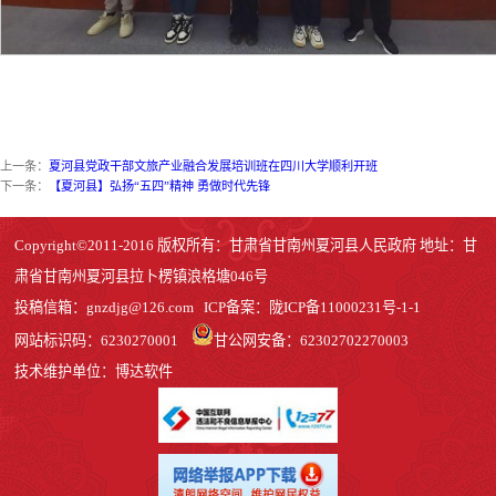
上一条：
夏河县党政干部文旅产业融合发展培训班在四川大学顺利开班
下一条：
【夏河县】弘扬“五四”精神 勇做时代先锋
Copyright©2011-2016 版权所有：甘肃省甘南州夏河县人民政府 地址：甘
肃省甘南州夏河县拉卜楞镇浪格塘046号
投稿信箱：
gnzdjg@126.com
ICP备案：
陇ICP备11000231号-1
-1
网站标识码：6230270001
甘公网安备：62302702270003
技术维护单位：博达软件