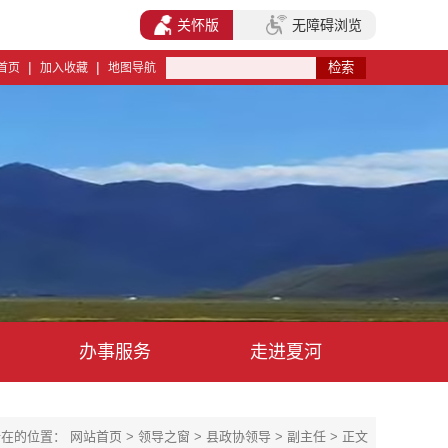
关怀版
无障碍浏览
|
|
首页
加入收藏
地图导航
办事服务
走进夏河
所在的位置：
网站首页
>
领导之窗
>
县政协领导
>
副主任
> 正文