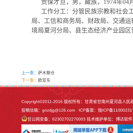
贡保才旦，男，藏族，1974年
工作分工：
分管民族宗教和社会
局、工信
和
商务局、财政局、交通运
境局夏河分局、县生态经济产业园区
上一条：
萨木察仓
下一条：
欧亚东
Copyright©2011-2016 版权所有：甘肃省甘南州夏河
投稿信箱：
gnzdjg@126.com
ICP备案：
陇ICP备11000231
甘公网安备：62302702270003
技术维护单位：博达软件