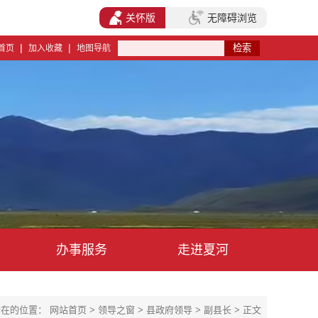
关怀版
无障碍浏览
|
|
首页
加入收藏
地图导航
办事服务
走进夏河
所在的位置：
网站首页
>
领导之窗
>
县政府领导
>
副县长
> 正文