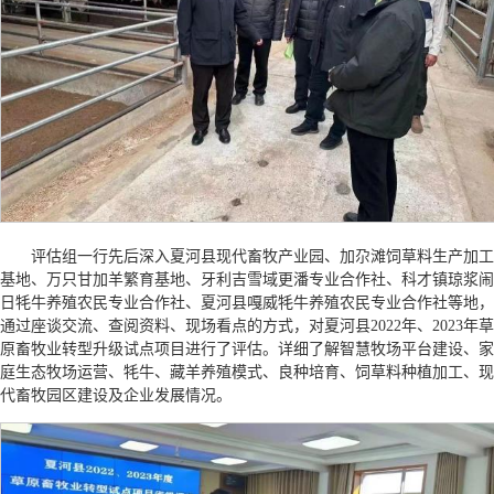
评估组一行先后深入夏河县现代畜牧产业园、加尕滩饲草料生产加工
基地、万只甘加羊繁育基地、牙利吉雪域更潘专业合作社、科才镇琼浆闹
日牦牛养殖农民专业合作社、夏河县嘎威牦牛养殖农民专业合作社等地，
通过座谈交流、查阅资料、现场看点的方式，对夏河县2022年、2023年草
原畜牧业转型升级试点项目进行了评估。详细了解智慧牧场平台建设、家
庭生态牧场运营、牦牛、藏羊养殖模式、良种培育、饲草料种植加工、现
代畜牧园区建设及企业发展情况。