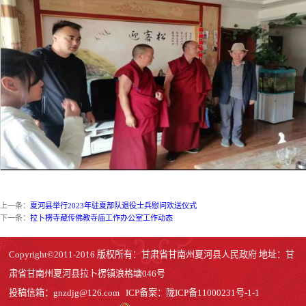
上一条：
夏河县举行2023年驻夏部队退役士兵慰问欢送仪式
下一条：
拉卜楞寺藏传佛教寺庙工作办公室工作动态
Copyright©2011-2016 版权所有：甘肃省甘南州夏河县人民政府 地址：甘
肃省甘南州夏河县拉卜楞镇浪格塘046号
投稿信箱：
gnzdjg@126.com
ICP备案：
陇ICP备11000231号-1
-1