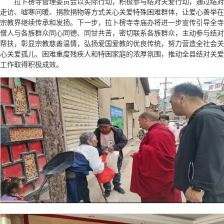
拉卜楞寺管理委员会以实际行动，积极参与结对关爱行动，通过结对
走访、嘘寒问暖、捐款捐物等方式关心关爱特殊困难群体，让爱心善举在
宗教界继续传承和发扬。下一步，拉卜楞寺寺庙办将进一步宣传引导全寺
僧人与各族群众同心同德、同甘共苦，密切联系各族群众，主动参与结对
帮扶，彰显宗教慈善温情，弘扬爱国爱教的优良传统，努力营造全社会关
心关爱孤儿、困难重度残疾人和特困家庭的浓厚氛围，推动全县结对关爱
工作取得积极成效。