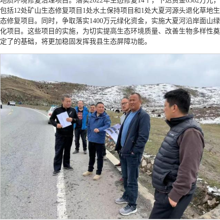
地质环境修复治理项目。落实2022年生态修复14个，下达资金6582万元，
包括12处矿山生态修复项目1处水土保持项目和1处大夏河源头退化草地生
态修复项目。同时，争取落实1400万元绿化资金，实施大夏河沿岸面山绿
化项目。这些项目的实施，为切实提高生态环境质量、改善生物多样性奠
定了的基础，将更加稳固发挥我县生态屏障功能。