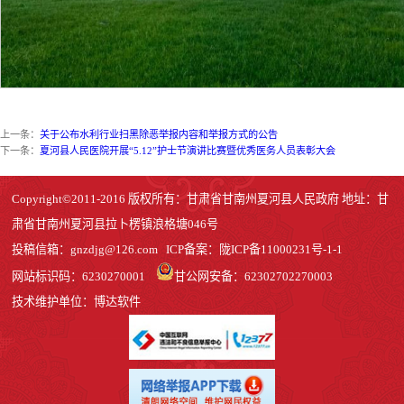
上一条：
关于公布水利行业扫黑除恶举报内容和举报方式的公告
下一条：
夏河县人民医院开展“5.12”护士节演讲比赛暨优秀医务人员表彰大会
Copyright©2011-2016 版权所有：甘肃省甘南州夏河县人民政府 地址：甘
肃省甘南州夏河县拉卜楞镇浪格塘046号
投稿信箱：
gnzdjg@126.com
ICP备案：
陇ICP备11000231号-1
-1
网站标识码：6230270001
甘公网安备：62302702270003
技术维护单位：博达软件