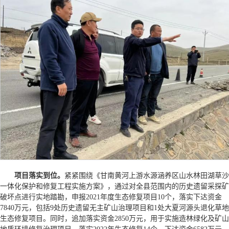
项目落实到位。
紧紧围绕《甘南黄河上游水源涵养区山水林田湖草沙
一体化保护和修复工程实施方案》，通过对全县范围内的历史遗留采探矿
破坏点进行实地踏勘，申报2021年度生态修复项目10个，落实下达资金
7840万元，包括9处历史遗留无主矿山治理项目和1处大夏河源头退化草地
生态修复项目。同时，追加落实资金2850万元，用于实施造林绿化及矿山