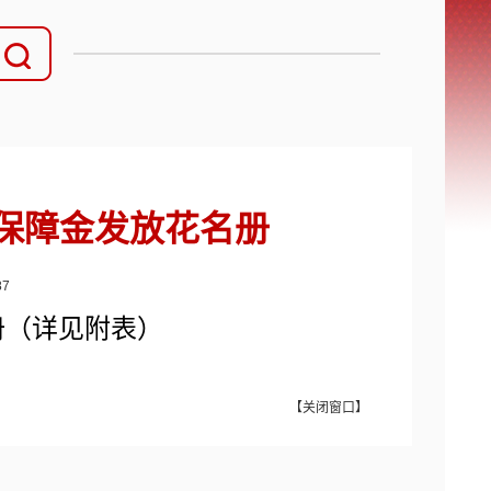
活保障金发放花名册
87
册
（
详见附表
）
【
关闭窗口
】