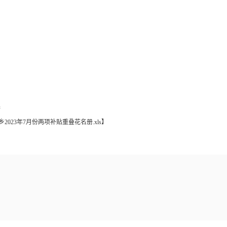
接
乡2023年7月份两项补贴重叠花名册.xls
】