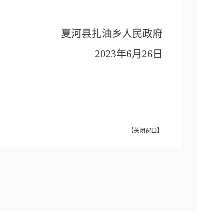
夏河
县
扎油乡
人民政府
2023年6月26日
【
关闭窗口
】