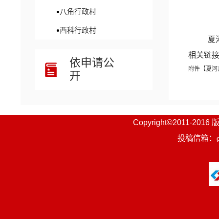
八角行政村
西科行政村
夏
相关链
依申请公
附件【
夏河
开
Copyright©201
投稿信箱：