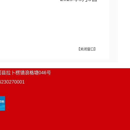
【
关闭窗口
】
河县
拉卜楞镇浪格塘046号
0270001