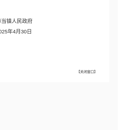
政府
0日
【
关闭窗口
】