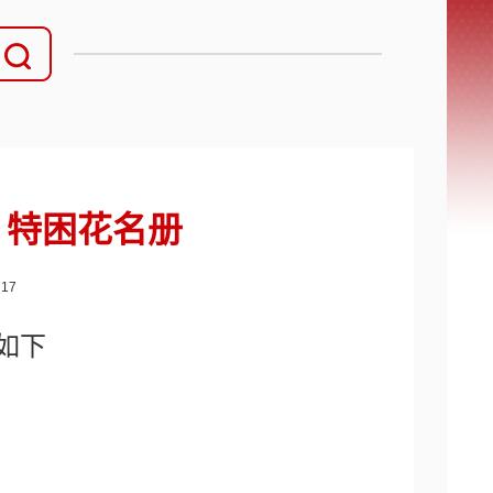
、特困花名册
：
17
如下