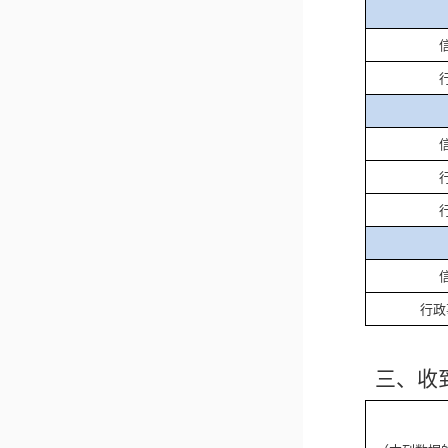
行政
三、
收