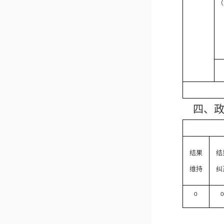
（
四、
结果
结
维持
纠
0
0