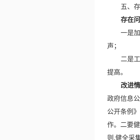
五、
存在
一是
声
；
二是
提高
。
改进
政府信息公
公开条例》
作。二要健
则
健全采
,