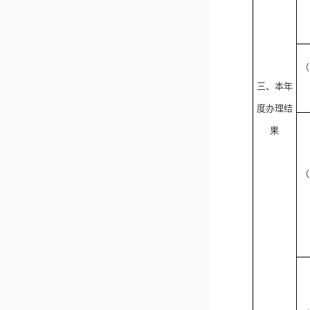
（
三、本年
度办理结
果
（