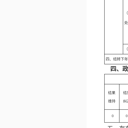
（
处
（
四、结转下年
四、
结果
结
维持
纠
0
0