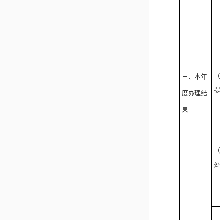
（
三、本年
提
度办理结
果
（
处