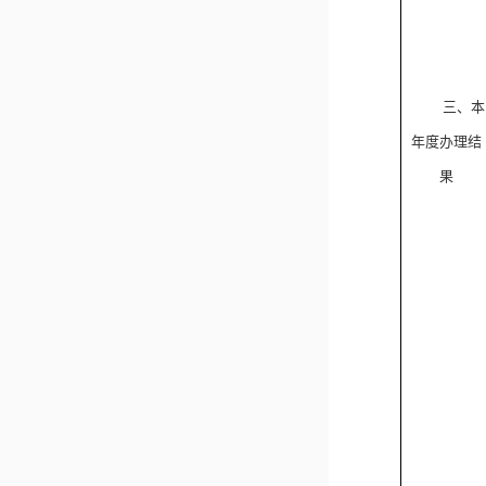
三、本
年度办理结
果