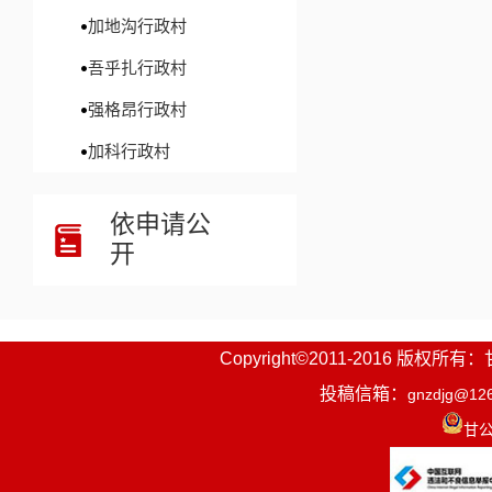
加地沟行政村
吾乎扎行政村
强格昂行政村
加科行政村
依申请公
开
Copyright©2011-2016
投稿信箱：
gnzdjg@12
甘公