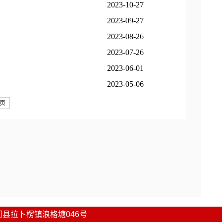
2023-10-27
2023-09-27
2023-08-26
2023-07-26
2023-06-01
2023-05-06
页
河县
拉卜楞镇浪格塘046号