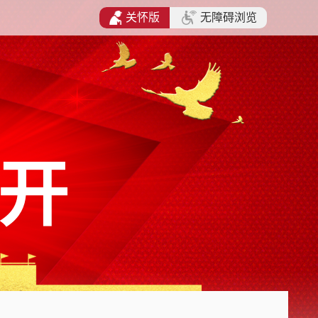
关怀版
无障碍浏览
开