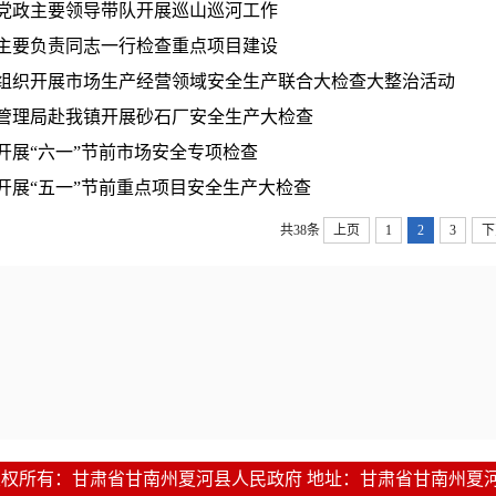
党政主要领导带队开展巡山巡河工作
主要负责同志一行检查重点项目建设
组织开展市场生产经营领域安全生产联合大检查大整治活动
管理局赴我镇开展砂石厂安全生产大检查
开展“六一”节前市场安全专项检查
开展“五一”节前重点项目安全生产大检查
共38条
上页
1
2
3
下
1-2016 版权所有：甘肃省甘南州夏河县人民政府 地址：甘肃省甘南州夏