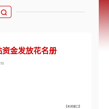
贴资金发放花名册
：
73
【
关闭窗口
】