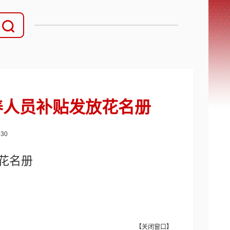
供养人员补贴发放花名册
：
30
放花名册
【
关闭窗口
】