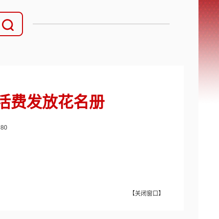
生活费发放花名册
：
80
【
关闭窗口
】