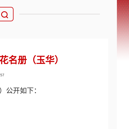
补花名册（玉华）
：
57
）
公开如下：