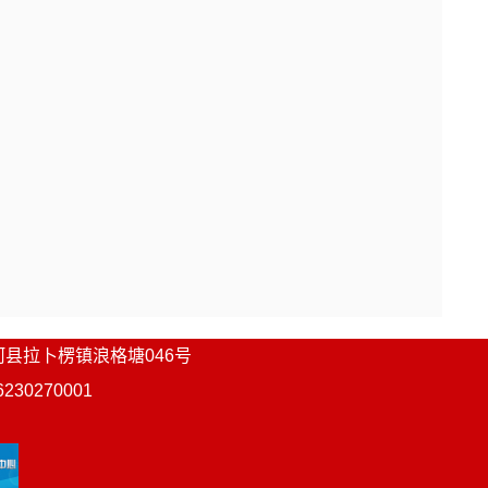
河县
拉卜楞镇浪格塘046号
0270001