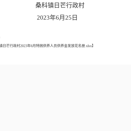
桑科镇日芒行政村
023年6月25日
接
镇日芒行政村2023年6月特困供养人员供养金发放花名册.xlsx
】