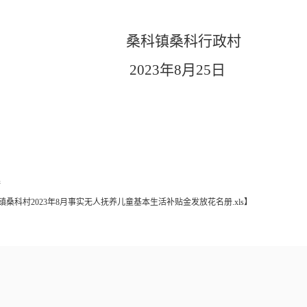
桑科镇桑科行政村
2023年8月25日
接
镇桑科村2023年8月事实无人抚养儿童基本生活补贴金发放花名册.xls
】