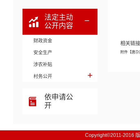
法定主动
公开内容
财政资金
相关链
安全生产
附件【
唐尕
涉农补贴
村务公开
依申请公
开
Copyright©201