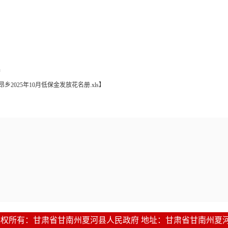
接
昂乡2025年10月低保金发放花名册.xls
】
1-2016 版权所有：甘肃省甘南州夏河县人民政府 地址：甘肃省甘南州夏