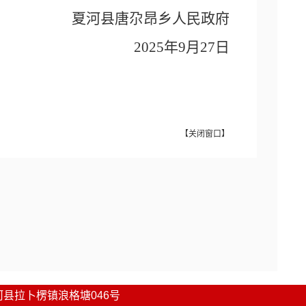
夏河
县
唐尕昂乡
人民政府
2025年9月27日
【
关闭窗口
】
河县
拉卜楞镇浪格塘046号