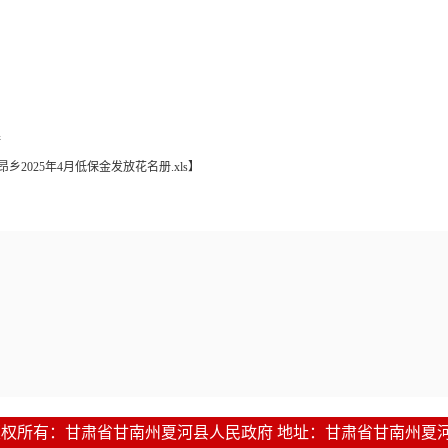
接
昂乡2025年4月低保金发放花名册.xls
】
1-2016 版权所有：甘肃省甘南州夏河县人民政府 地址：甘肃省甘南州夏