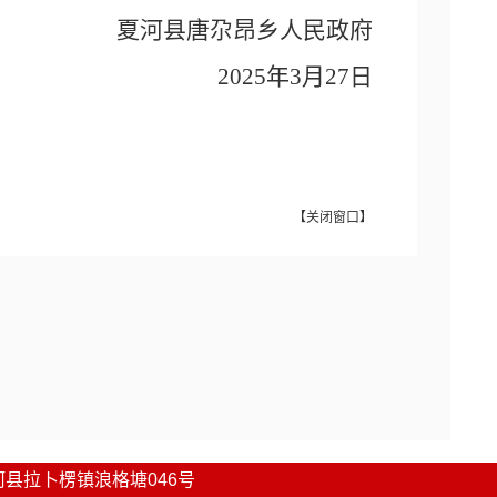
夏河
县
唐尕昂乡
人民政府
2025年3月27日
【
关闭窗口
】
河县
拉卜楞镇浪格塘046号