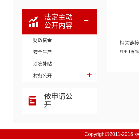
法定主动
公开内容
财政资金
相关链
安全生产
附件【
唐尕
涉农补贴
村务公开
依申请公
开
Copyright©201