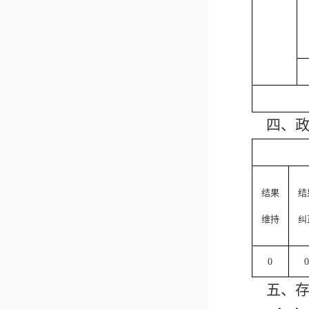
四、
结果
结
维持
纠
0
0
五、