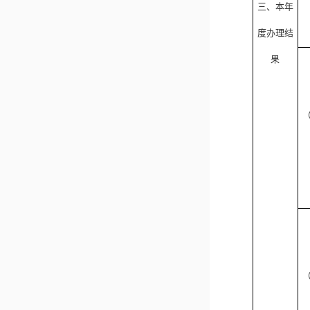
三、本年
度办理结
果