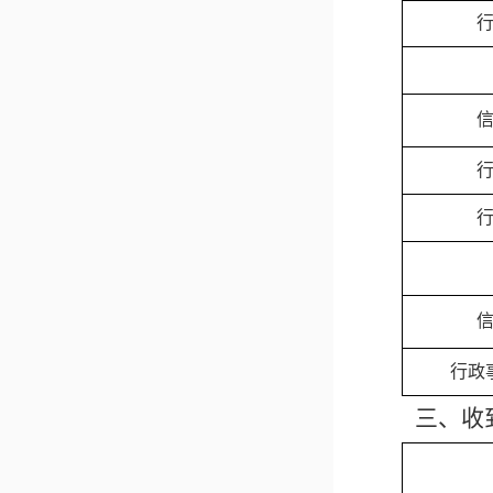
行政
三、收